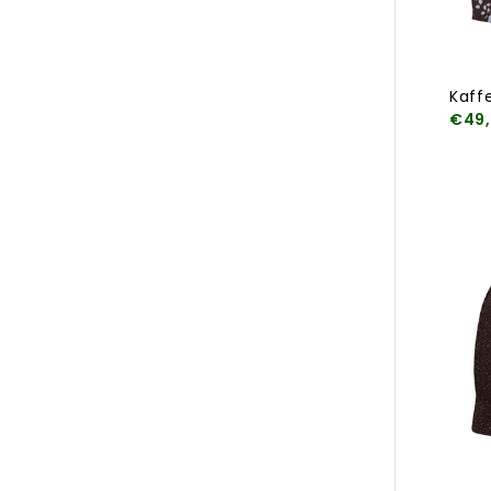
Kaff
€49