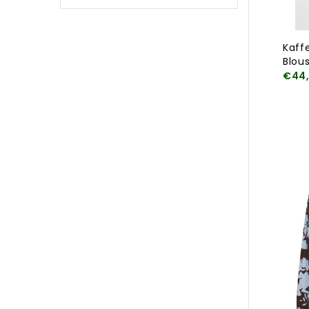
Kaff
Blou
€44