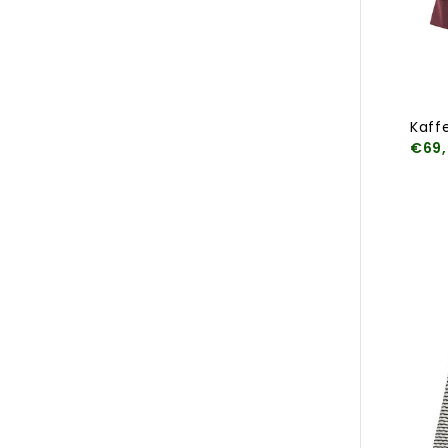
Kaff
€69,