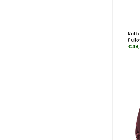
Kaff
Pullo
€49