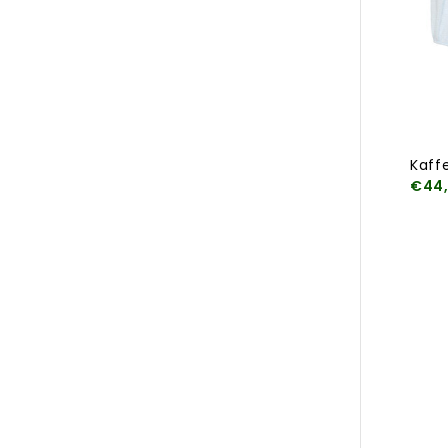
Kaff
€44