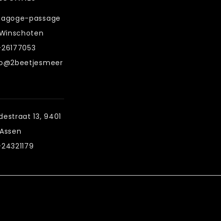
nagoge-passage
 Winschoten
-26177053
fo@2beetjesmeer
estraat 13, 9401
 Assen
-24321179