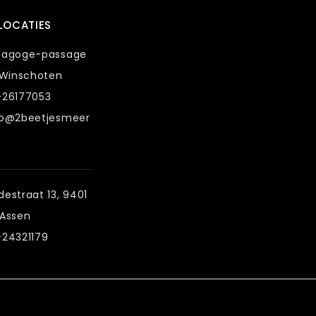
LOCATIES
nagoge-passage
 Winschoten
-26177053
fo@2beetjesmeer
estraat 13, 9401
 Assen
-24321179