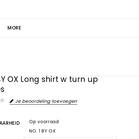
MORE
BY OX Long shirt w turn up
es
Je beoordeling toevoegen
Op voorraad
AARHEID
NO. 1 BY OX