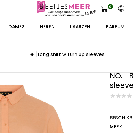
0
DAMES
HEREN
LAARZEN
PARFUM
Long shirt w turn up sleeves
NO. 1 
sleev
BESCHIKB
MERK