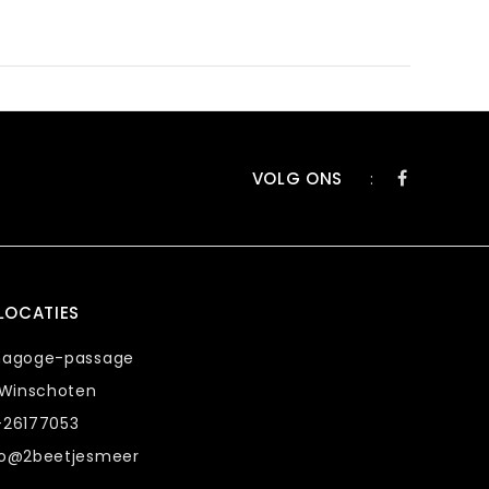
VOLG ONS
:
LOCATIES
nagoge-passage
 Winschoten
-26177053
fo@2beetjesmeer