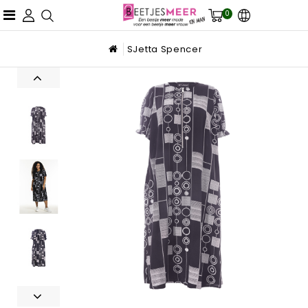
0
SJetta Spencer