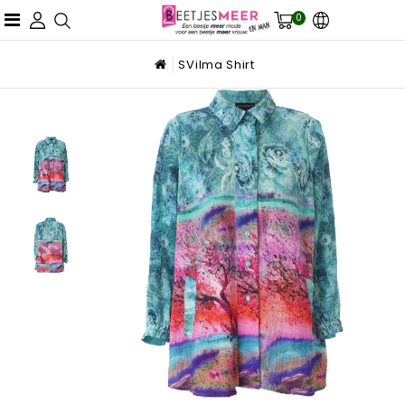
0
SVilma Shirt