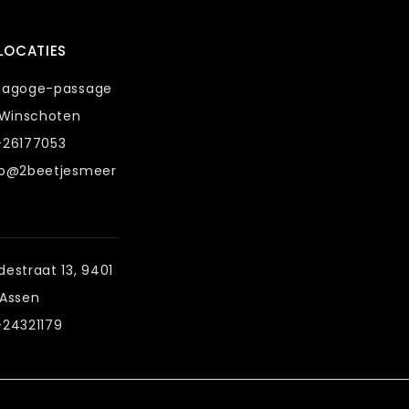
LOCATIES
nagoge-passage
 Winschoten
-26177053
fo@2beetjesmeer
estraat 13, 9401
 Assen
-24321179