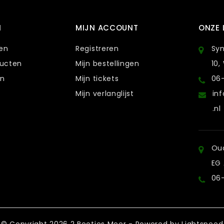
N
MIJN ACCOUNT
ONZE 
ten
Registreren
Sy
ducten
Mijn bestellingen
10,
en
Mijn tickets
06
Mijn verlanglijst
in
.nl
Oud
EG
06