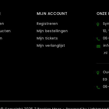
N
MIJN ACCOUNT
ONZE 
ten
Registreren
Sy
ducten
Mijn bestellingen
10,
en
Mijn tickets
06
Mijn verlanglijst
in
.nl
Oud
EG
06