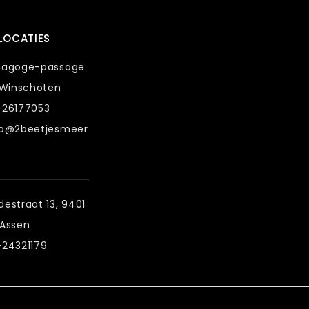
LOCATIES
nagoge-passage
 Winschoten
-26177053
fo@2beetjesmeer
estraat 13, 9401
 Assen
-24321179