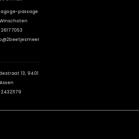
nagoge-passage
 Winschoten
-26177053
fo@2beetjesmeer
estraat 13, 9401
 Assen
-24321179