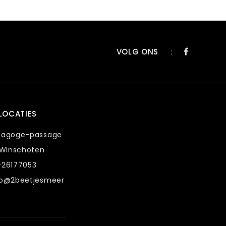
VOLG ONS
:
LOCATIES
nagoge-passage
 Winschoten
-26177053
fo@2beetjesmeer