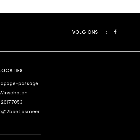
VOLG ONS
:
LOCATIES
nagoge-passage
 Winschoten
-26177053
fo@2beetjesmeer