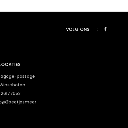
VOLG ONS
:
LOCATIES
nagoge-passage
 Winschoten
-26177053
fo@2beetjesmeer