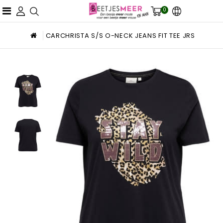
0
CARCHRISTA S/S O-NECK JEANS FIT TEE JRS