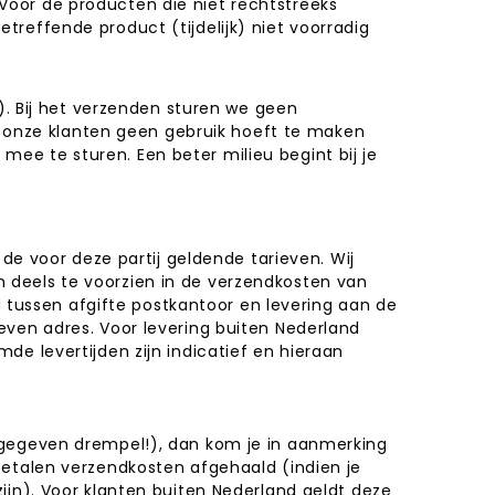
oor de producten die niet rechtstreeks
betreffende product (tijdelijk) niet voorradig
). Bij het verzenden sturen we geen
an onze klanten geen gebruik hoeft te maken
 mee te sturen. Een beter milieu begint bij je
n de voor deze partij geldende
tarieven
. Wij
 deels te voorzien in de verzendkosten van
d tussen afgifte postkantoor en levering aan de
even adres. Voor levering buiten Nederland
e levertijden zijn indicatief en hieraan
 gegeven drempel!), dan kom je in aanmerking
betalen verzendkosten afgehaald (indien je
ijn). Voor klanten buiten Nederland geldt deze