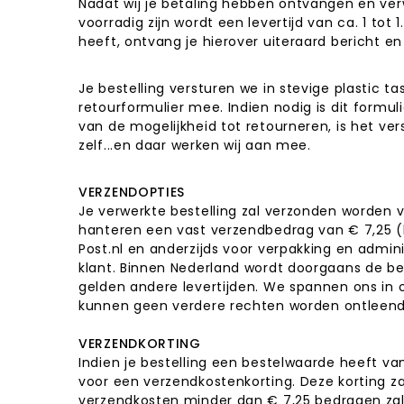
Nadat wij je betaling hebben ontvangen en ve
voorradig zijn wordt een levertijd van ca. 1 tot
heeft, ontvang je hierover uiteraard bericht en
Je bestelling versturen we in stevige plastic 
retourformulier mee. Indien nodig is dit formu
van de mogelijkheid tot retourneren, is het vers
zelf...en daar werken wij aan mee.
VERZENDOPTIES
Je verwerkte bestelling zal verzonden worden v
hanteren een vast verzendbedrag van € 7,25 (
Post.nl en anderzijds voor verpakking en admin
klant. Binnen Nederland wordt doorgaans de be
gelden andere levertijden. We spannen ons in o
kunnen geen verdere rechten worden ontleen
VERZENDKORTING
Indien je bestelling een bestelwaarde heeft 
voor een verzendkostenkorting. Deze korting z
verzendkosten minder dan € 7,25 bedragen zal 