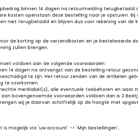
opbedrag binnen 14 dagen na retourmelding terugbetaald o
re kosten openstaan deze bestelling naar je opsturen. Bij
 niet terugbetaald en blijven dus voor rekening van de kl
voor de korting op de verzendkosten en je bestelwaarde do
ning zullen brengen.
dt moet voldoen aan de volgende voorwaarden:
binnen 14 dagen na ontvangst van de bestelling retour gezo
beschadigd te zijn. Het retour zenden van de artikelen geb
ng te voorkomen.
gehechte merklabel(s), alle eventuele toebehoren en waar m
iet aan bovengenoemde voorwaarden voldoen dan is 2 Beetje
rengen wij je daarvan schriftelijk op de hoogte met opgave
 is mogelijk via 'uw account' -> 'Mijn bestellingen'.