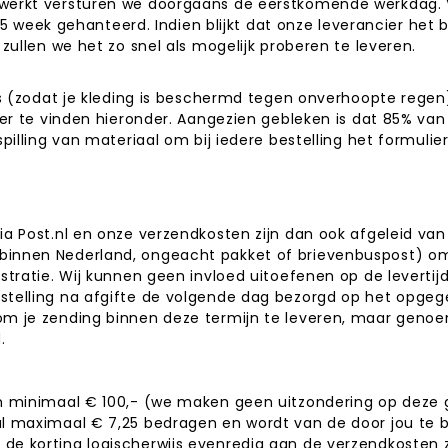
rwerkt versturen we doorgaans de eerstkomende werkdag. V
 1.5 week gehanteerd. Indien blijkt dat onze leverancier het 
 zullen we het zo snel als mogelijk proberen te leveren.
tas (zodat je kleding is beschermd tegen onverhoopte regen
lier te vinden hieronder. Aangezien gebleken is dat 85% v
pilling van materiaal om bij iedere bestelling het formulier
ia Post.nl en onze verzendkosten zijn dan ook afgeleid va
binnen Nederland, ongeacht pakket of brievenbuspost) om
istratie. Wij kunnen geen invloed uitoefenen op de levertij
stelling na afgifte de volgende dag bezorgd op het opgeg
m je zending binnen deze termijn te leveren, maar genoemd
d.
van minimaal € 100,- (we maken geen uitzondering op deze
al maximaal € 7,25 bedragen en wordt van de door jou te 
de korting logischerwijs evenredig aan de verzendkosten z