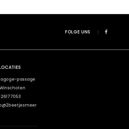
FOLGE UNS
:
LOCATIES
nagoge-passage
 Winschoten
-26177053
fo@2beetjesmeer