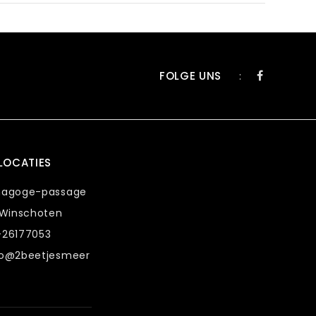
FOLGE UNS
:
LOCATIES
nagoge-passage
 Winschoten
-26177053
fo@2beetjesmeer