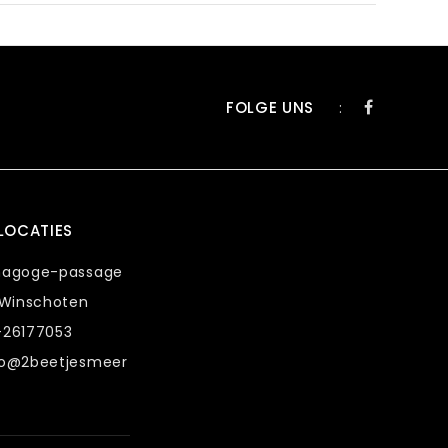
FOLGE UNS
:
LOCATIES
nagoge-passage
 Winschoten
-26177053
fo@2beetjesmeer