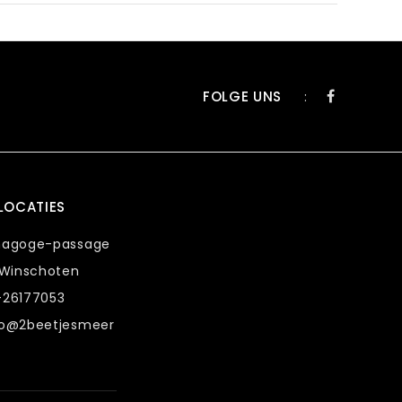
FOLGE UNS
:
LOCATIES
nagoge-passage
 Winschoten
-26177053
fo@2beetjesmeer