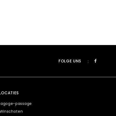
FOLGE UNS
:
LOCATIES
nagoge-passage
 Winschoten