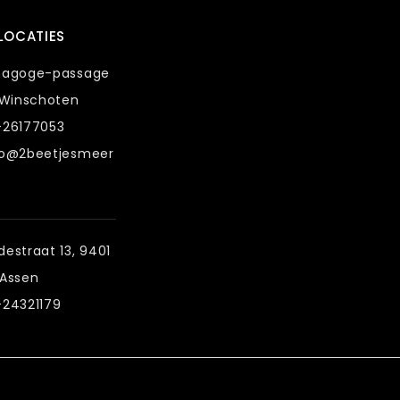
LOCATIES
nagoge-passage
 Winschoten
-26177053
fo@2beetjesmeer
estraat 13, 9401
 Assen
-24321179