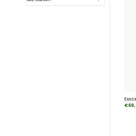
Exxc
€69,