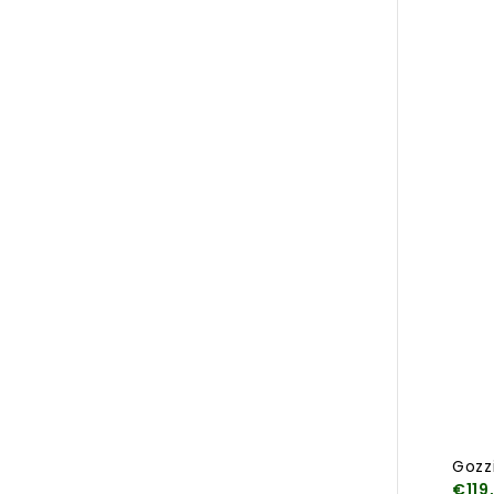
Gozz
€119