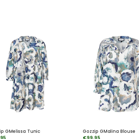
ip GMelissa Tunic
Gozzip GMalina Blouse
,95
€99,95