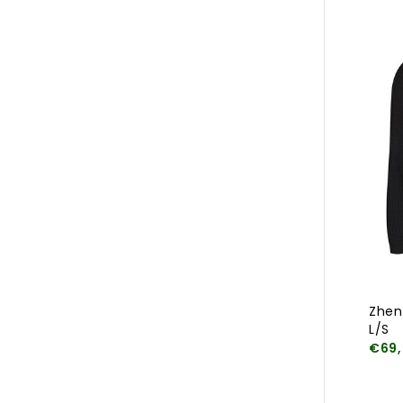
Zhen
L/S
€69,