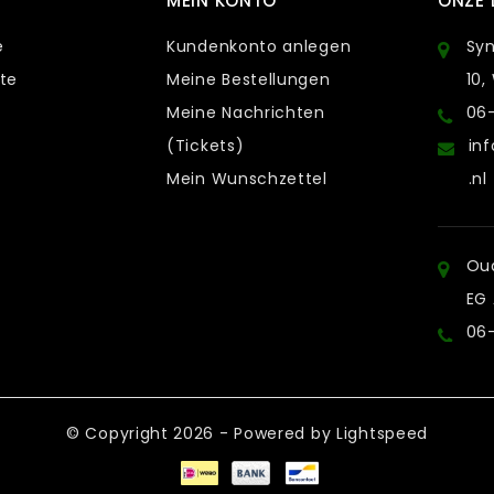
MEIN KONTO
ONZE 
e
Kundenkonto anlegen
Sy
te
Meine Bestellungen
10,
Meine Nachrichten
06
(Tickets)
in
Mein Wunschzettel
.nl
Oud
EG
06
© Copyright 2026 - Powered by
Lightspeed