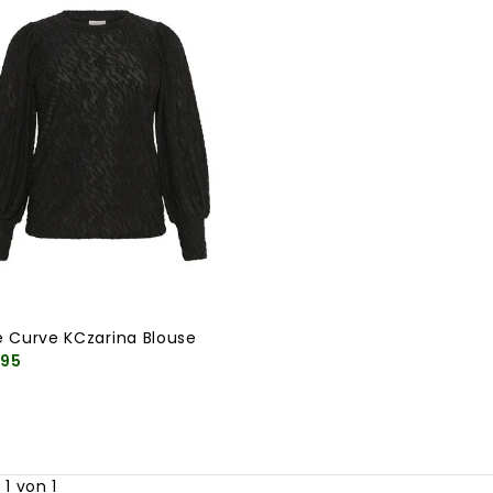
e Curve KCzarina Blouse
,95
 1 von 1