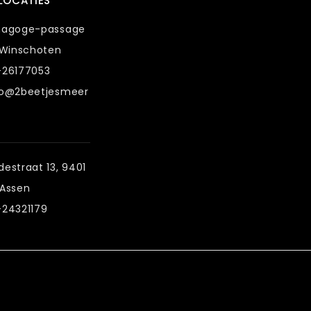
LOCATIES
nagoge-passage
 Winschoten
-26177053
fo@2beetjesmeer
estraat 13, 9401
 Assen
-24321179