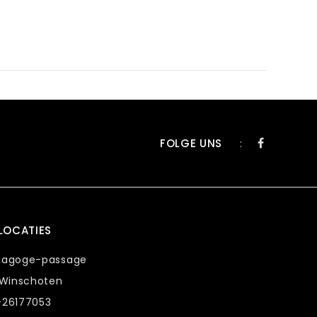
FOLGE UNS
:
LOCATIES
nagoge-passage
 Winschoten
-26177053