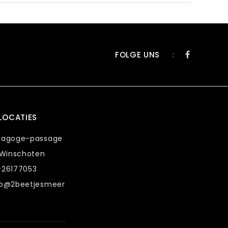
FOLGE UNS
:
LOCATIES
nagoge-passage
 Winschoten
-26177053
fo@2beetjesmeer