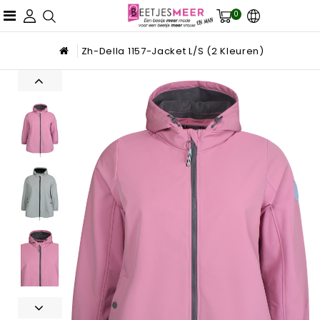
0
Zh-Della 1157-Jacket L/S (2 Kleuren)