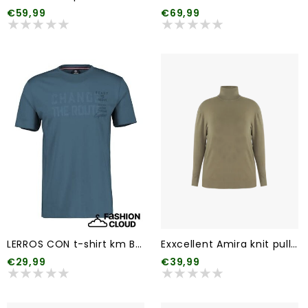
€59,99
€69,99
LERROS CON t-shirt km BT (meerdere kleuren)
Exxcellent Amira knit pullover (2 kleuren)
€29,99
€39,99