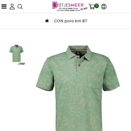
0
CON polo km BT