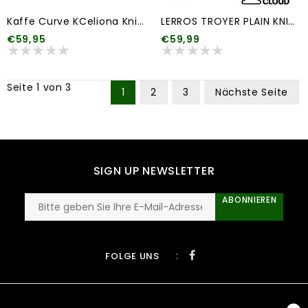
Kaffe Curve KCeliona Knit Pullover
LERROS TROYER PLAIN KNIT (meerdere kleuren)
€59,95
€59,99
Seite 1 von 3
1
2
3
Nächste Seite
SIGN UP NEWSLETTER
ABONNIEREN
:
FOLGE UNS